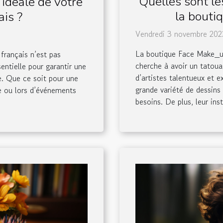
Quelles sont le
 idéale de votre
la bouti
ais ?
Vendredi 3 novembre 202
La boutique Face Make_up
 français n’est pas
cherche à avoir un tatou
entielle pour garantir une
d’artistes talentueux et e
. Que ce soit pour une
grande variété de dessins
e ou lors d’événements
besoins. De plus, leur inst