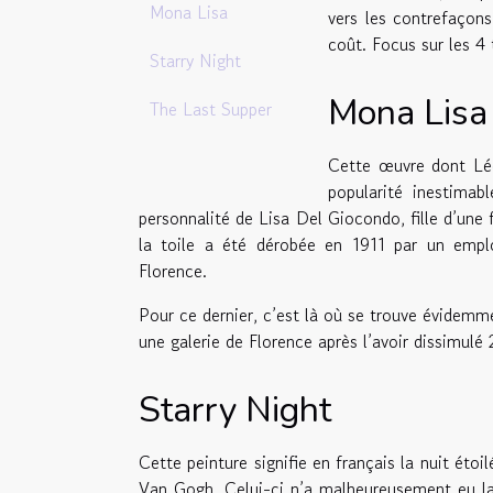
Mona Lisa
vers les contrefaçons.
coût. Focus sur les 4 
Starry Night
Mona Lisa
The Last Supper
Cette œuvre dont Léo
popularité inestimab
personnalité de Lisa Del Giocondo, fille d’un
la toile a été dérobée en 1911 par un emplo
Florence.
Pour ce dernier, c’est là où se trouve évidemme
une galerie de Florence après l’avoir dissimulé 2
Starry Night
Cette peinture signifie en français la nuit étoil
Van Gogh. Celui-ci n’a malheureusement eu la