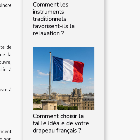
Comment les
oindre
instruments
traditionnels
favorisent-ils la
relaxation ?
te de
ace la
ouvre,
lie à
uvre à
Comment choisir la
taille idéale de votre
drapeau français ?
incent
te son