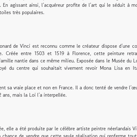
 En agissant ainsi, l’acquéreur profite de l’art qui le séduit à m
toiles très populaires.
nard de Vinci est reconnu comme le créateur dispose d’une co
le. Créée entre 1503 et 1519 à Florence, cette peinture retr
e famille nantie dans ce même milieu. Exposée dans le Musée du L
yé du centre qui souhaitait vivement revoir Mona Lisa en Ita
nt sa vraie place et non en France. Il a donc tenté de vendre l’œ
 ans, mais la Loi l’a interpellée.
ée, elle a été produite par le célèbre artiste peintre néerlandais V
 chance de vendre que cette seule réalisation qui renferme tou