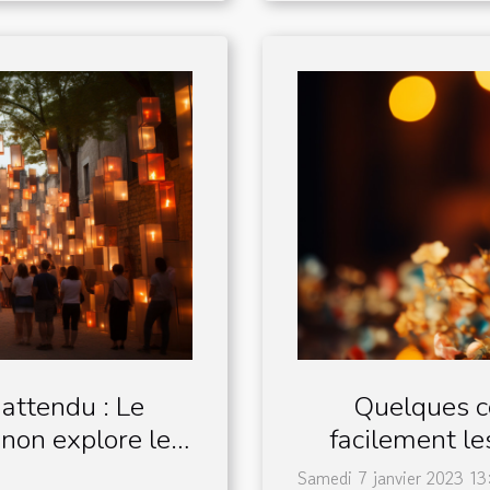
nattendu : Le
Quelques co
non explore les
facilement le
n artistique
Samedi 7 janvier 2023 13