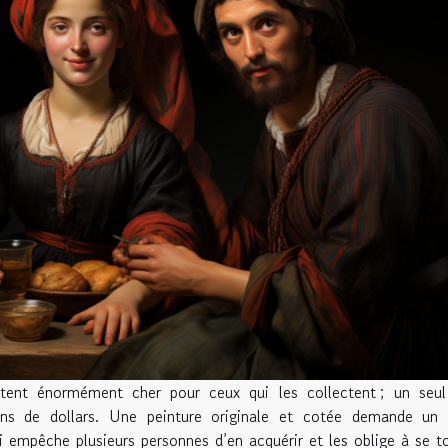
ûtent énormément cher pour ceux qui les collectent ; un seul
ions de dollars. Une peinture originale et cotée demande un 
i empêche plusieurs personnes d’en acquérir et les oblige à se t