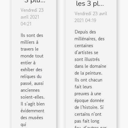
les 3 plus
grands
Vendredi 23
grands
Vendredi 23 avril
musées
avril 2021
artistes
2021 04:19
04:21
au
de
Depuis des
monde
Ils sont des
l’histoire
millénaires, des
milliers à
de la
centaines
travers le
d’artistes se
peinture
monde tout
sont illustrés
entier à
dans le domaine
exhiber des
de la peinture.
reliques du
Ils ont chacun
passé, aussi
fait leurs
anciennes
preuves à une
soient-elles.
époque donnée
Il s’agit bien
de l’histoire. Si
évidemment
certains n’ont
des musées
pas fait long
qui
feu, d’autres par