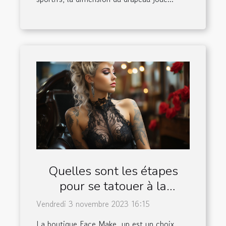
Quelles sont les étapes
pour se tatouer à la
boutique Face Make_up ?
Vendredi 3 novembre 2023 16:15
La boutique Face Make_up est un choix