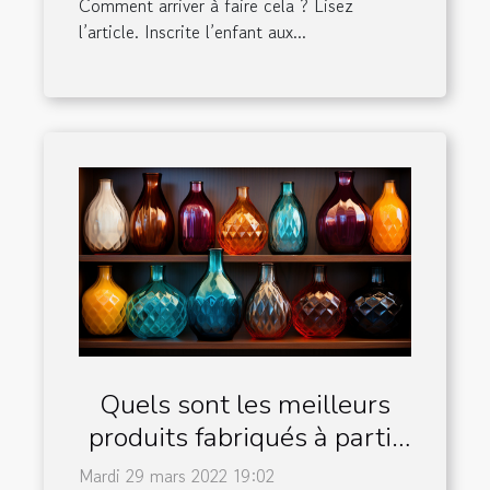
Comment arriver à faire cela ? Lisez
l’article. Inscrite l’enfant aux...
Quels sont les meilleurs
produits fabriqués à partir
des verres et céramiques?
Mardi 29 mars 2022 19:02