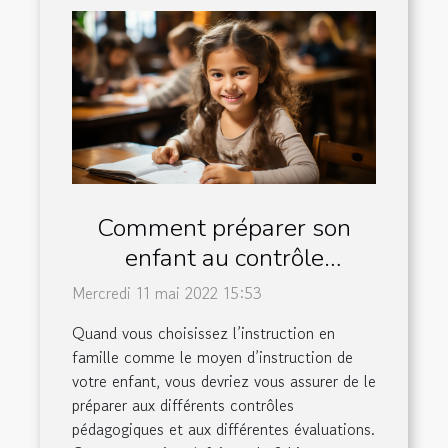
Comment préparer son
enfant au contrôle
pédagogique en classe de
Mercredi 11 mai 2022 15:53
CE1 ?
Quand vous choisissez l’instruction en
famille comme le moyen d’instruction de
votre enfant, vous devriez vous assurer de le
préparer aux différents contrôles
pédagogiques et aux différentes évaluations.