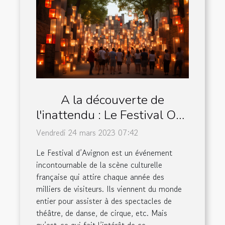
A la découverte de
l'inattendu : Le Festival OFF
2023 d'Avignon explore les
Vendredi 24 mars 2023 07:42
limites de l'expression
Le Festival d’Avignon est un événement
artistique
incontournable de la scène culturelle
française qui attire chaque année des
milliers de visiteurs. Ils viennent du monde
entier pour assister à des spectacles de
théâtre, de danse, de cirque, etc. Mais