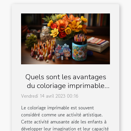
Quels sont les avantages
du coloriage imprimable
pour les enfants ?
Vendredi 14 avril 2023 00:16
Le coloriage imprimable est souvent
considéré comme une activité artistique.
Cette activité amusante aide les enfants à
développer leur imagination et leur capacité