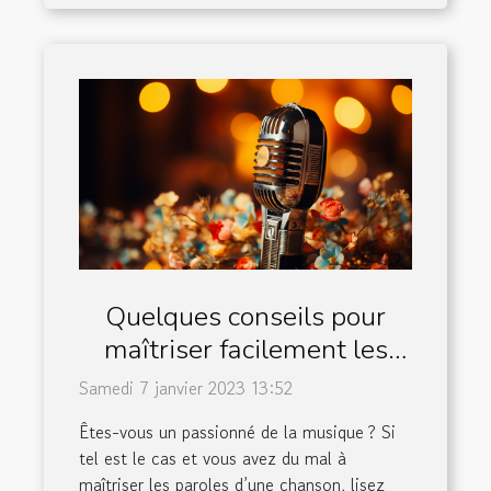
Quelques conseils pour
maîtriser facilement les
paroles d’une chanson
Samedi 7 janvier 2023 13:52
Êtes-vous un passionné de la musique ? Si
tel est le cas et vous avez du mal à
maîtriser les paroles d’une chanson, lisez