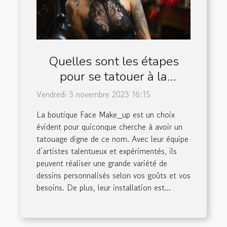
Quelles sont les étapes
pour se tatouer à la
boutique Face Make_up ?
Vendredi 3 novembre 2023 16:15
La boutique Face Make_up est un choix
évident pour quiconque cherche à avoir un
tatouage digne de ce nom. Avec leur équipe
d’artistes talentueux et expérimentés, ils
peuvent réaliser une grande variété de
dessins personnalisés selon vos goûts et vos
besoins. De plus, leur installation est...