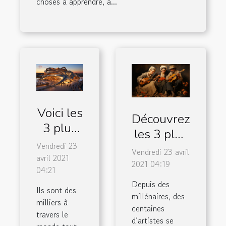
choses à apprendre, à...
Voici les
Découvrez
3 plus
les 3 plus
grands
Vendredi 23
grands
Vendredi 23 avril
musées
avril 2021
artistes
2021 04:19
04:21
au
de
Depuis des
monde
Ils sont des
l’histoire
millénaires, des
milliers à
de la
centaines
travers le
d’artistes se
peinture