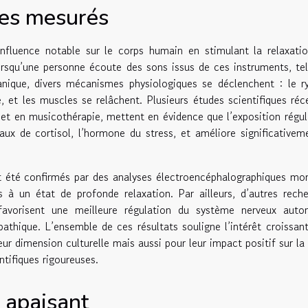
ues mesurés
influence notable sur le corps humain en stimulant la relaxati
orsqu’une personne écoute des sons issus de ces instruments, te
anique, divers mécanismes physiologiques se déclenchent : le 
ue, et les muscles se relâchent. Plusieurs études scientifiques réc
 et en musicothérapie, mettent en évidence que l’exposition régul
aux de cortisol, l’hormone du stress, et améliore significativem
nt été confirmés par des analyses électroencéphalographiques mo
à un état de profonde relaxation. Par ailleurs, d’autres rech
favorisent une meilleure régulation du système nerveux auto
hique. L’ensemble de ces résultats souligne l’intérêt croissan
ur dimension culturelle mais aussi pour leur impact positif sur la
ntifiques rigoureuses.
 apaisant