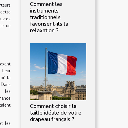
Comment les
rteurs
instruments
cette
traditionnels
ouvrez
favorisent-ils la
ce de
relaxation ?
laxant
. Leur
 où la
. Dans
t les
nance
taient
Comment choisir la
taille idéale de votre
drapeau français ?
et les