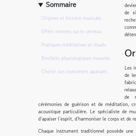
Sommaire
devie
de si
Origines et histoire musicale
reche
comme
Effets sonores sur le cerveau
déten
Pratiques méditatives et rituels
Or
Bienfaits physiologiques mesurés
Les i
Choisir son instrument apaisant
de le
fabri
relax
de n
cérémonies de guérison et de méditation, cr
acoustique particulière. Le spécialiste de m
d’apaiser l’esprit, d’harmoniser le corps et d
Chaque instrument traditionnel possède une i