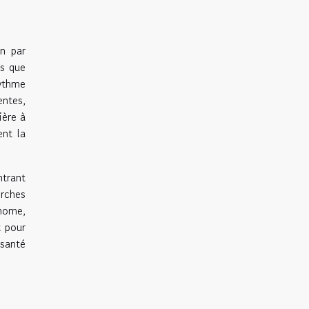
on par
ls que
rythme
entes,
ière à
ent la
ntrant
erches
nome,
t pour
 santé