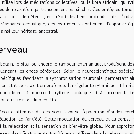
utilisé lors de méditations collectives, ou le kora africain, qui ry
nces de relaxation qui transcendent les siècles. Ces pratiques témo
la quête de détente, en créant des liens profonds entre l’indivi
r résonance acoustique, ces instruments continuent d’apporter équ
insi leur héritage ancestral.
cerveau
tibétain, le sitar ou encore le tambour chamanique, produisent de
luençant les ondes cérébrales. Selon le neuroscientifique spécial
pécifiques favorisent la synchronisation neuronale, permettant ai
 un état de relaxation profonde. La régularité rythmique et la ri
 contribuent à moduler le rythme cardiaque et à diminuer la t
ion du stress et du bien-être.
coute attentive de ces sons favorise l’apparition d’ondes céré
réduction de l’anxiété. Cette modulation du cerveau et du corps, i
si la relaxation et la sensation de bien-être global. Pour approfon
xemples d’instruments traditionnels utilisés dans la relaxation s