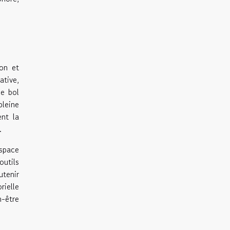
on et
ative,
le bol
pleine
ent la
.
espace
outils
utenir
rielle
n-être