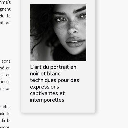
thmait
ignent
du, la
ilibre
s sons
L'art du portrait en
isé en
noir et blanc
nsi au
techniques pour des
chesse
expressions
ension
captivantes et
intemporelles
brales
nduite
dir la
onore,