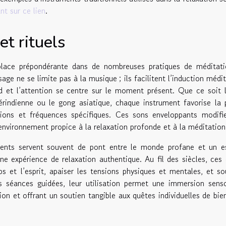
ant sur ce lien
.
et rituels
place prépondérante dans de nombreuses pratiques de méditati
age ne se limite pas à la musique ; ils facilitent l’induction médit
d et l’attention se centre sur le moment présent. Que ce soit 
rindienne ou le gong asiatique, chaque instrument favorise la 
tions et fréquences spécifiques. Ces sons enveloppants modifi
environnement propice à la relaxation profonde et à la méditation
ruments servent souvent de pont entre le monde profane et un 
ne expérience de relaxation authentique. Au fil des siècles, ces 
s et l’esprit, apaiser les tensions physiques et mentales, et so
s séances guidées, leur utilisation permet une immersion senso
ion et offrant un soutien tangible aux quêtes individuelles de bie