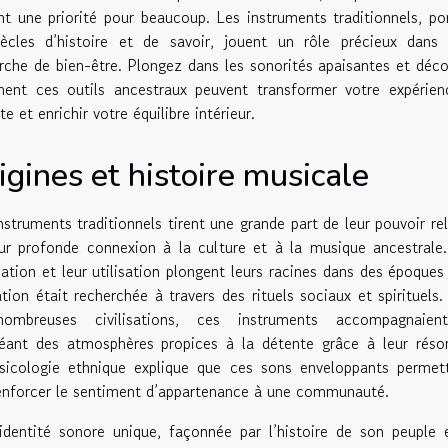
nt une priorité pour beaucoup. Les instruments traditionnels, po
ècles d’histoire et de savoir, jouent un rôle précieux dans 
rche de bien-être. Plongez dans les sonorités apaisantes et déc
nt ces outils ancestraux peuvent transformer votre expérien
te et enrichir votre équilibre intérieur.
igines et histoire musicale
nstruments traditionnels tirent une grande part de leur pouvoir re
ur profonde connexion à la culture et à la musique ancestrale
cation et leur utilisation plongent leurs racines dans des époques
ation était recherchée à travers des rituels sociaux et spirituels
ombreuses civilisations, ces instruments accompagnaien
éant des atmosphères propices à la détente grâce à leur réso
usicologie ethnique explique que ces sons enveloppants permet
e renforcer le sentiment d’appartenance à une communauté.
dentité sonore unique, façonnée par l’histoire de son peuple 