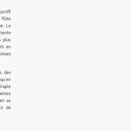
profil
 flûte
ue. Le
étente
s plus
els en
onses
e, des
qu’en
érapie
tentes
 en se
nce de