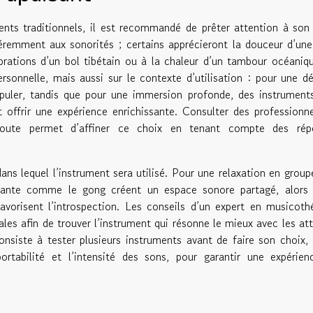
ents traditionnels, il est recommandé de prêter attention à son 
féremment aux sonorités ; certains apprécieront la douceur d’une
ibrations d’un bol tibétain ou à la chaleur d’un tambour océaniq
rsonnelle, mais aussi sur le contexte d’utilisation : pour une d
nipuler, tandis que pour une immersion profonde, des instrument
offrir une expérience enrichissante. Consulter des professionn
écoute permet d’affiner ce choix en tenant compte des rép
dans lequel l’instrument sera utilisé. Pour une relaxation en group
ppante comme le gong créent un espace sonore partagé, alors 
 favorisent l’introspection. Les conseils d’un expert en musicoth
ales afin de trouver l’instrument qui résonne le mieux avec les at
onsiste à tester plusieurs instruments avant de faire son choix,
 portabilité et l’intensité des sons, pour garantir une expérie